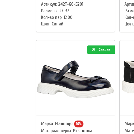
Артикул:
242T-G6-5201
Арти
Размеры: 27-32
Разм
Кол-во пар: 12,00
Кол-в
Цвет: Синий
Цвет
Скидки
Марка:
Flamingo
Марк
16%
Материал верха:
Иск. кожа
Мате