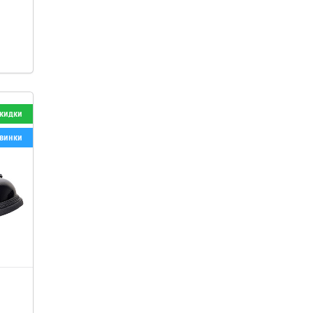
кидки
винки