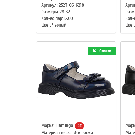
Артикул:
252T-G6-6218
Арти
Размеры: 28-32
Разм
Кол-во пар: 12,00
Кол-в
Цвет: Черный
Цвет
Скидки
Марка:
Flamingo
Марк
16%
Материал верха:
Иск. кожа
Мате