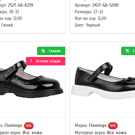
кул:
252T-G6-6219
Артикул:
242T-G6-5200
еры: 28-32
Размеры: 27-32
о пар: 12,00
Кол-во пар: 12,00
: Синий
Цвет: Черный
Скидки
С
Остатки сладки
а:
Flamingo
Марка:
Flamingo
16%
16%
риал верха:
Иск. кожа
Материал верха:
Иск. кожа