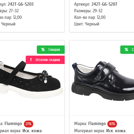
кул:
242T-G6-5203
Артикул:
242T-G6-5207
еры: 27-32
Размеры: 29-32
о пар: 12,00
Кол-во пар: 12,00
: Черный
Цвет: Черный
Скидки
С
Остатки сладки
а:
Flamingo
Марка:
Flamingo
27%
43%
риал верха:
Иск. кожа
Материал верха:
Иск. кожа