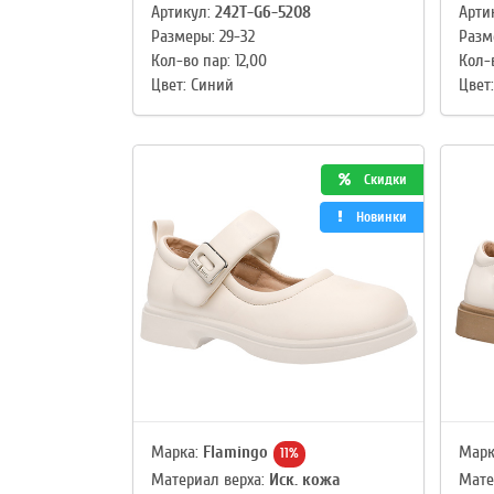
Артикул:
242T-G6-5208
Арти
Размеры: 29-32
Разм
Кол-во пар: 12,00
Кол-в
Цвет: Синий
Цвет
Скидки
Новинки
Марка:
Flamingo
Марк
11%
Материал верха:
Иск. кожа
Мате