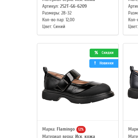
Артикул:
252T-G6-6209
Арти
Размеры: 28-32
Разм
Кол-во пар: 12,00
Кол-в
Цвет: Синий
Цвет
Скидки
Новинки
Марка:
Flamingo
Марк
12%
Материал верха:
Иск. кожа
Мате