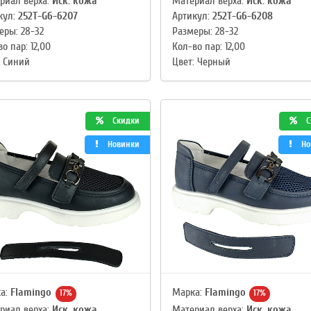
риал верха:
Иск. кожа
Материал верха:
Иск. кожа
кул:
252T-G6-6207
Артикул:
252T-G6-6208
еры: 28-32
Размеры: 28-32
о пар: 12,00
Кол-во пар: 12,00
: Синий
Цвет: Черный
Скидки
С
Новинки
Но
а:
Flamingo
Марка:
Flamingo
17%
17%
риал верха:
Иск. кожа
Материал верха:
Иск. кожа