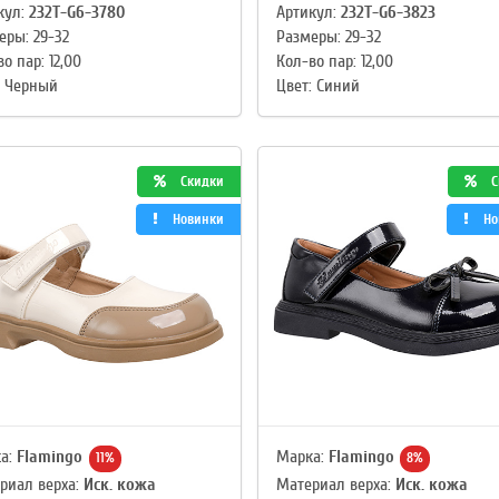
кул:
232T-G6-3780
Артикул:
232T-G6-3823
еры: 29-32
Размеры: 29-32
о пар: 12,00
Кол-во пар: 12,00
: Черный
Цвет: Синий
Скидки
С
Новинки
Но
а:
Flamingo
Марка:
Flamingo
11%
8%
риал верха:
Иск. кожа
Материал верха:
Иск. кожа