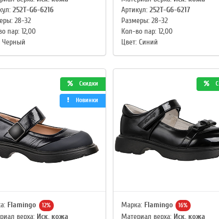
кул:
252T-G6-6216
Артикул:
252T-G6-6217
еры: 28-32
Размеры: 28-32
о пар: 12,00
Кол-во пар: 12,00
: Черный
Цвет: Синий
Скидки
С
Новинки
а:
Flamingo
Марка:
Flamingo
12%
16%
риал верха:
Иск. кожа
Материал верха:
Иск. кожа