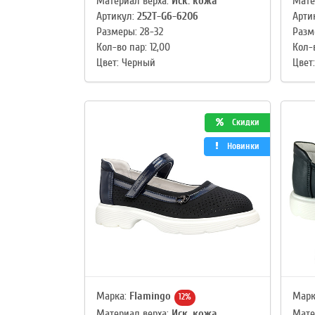
Материал верха:
Иск. кожа
Мате
Артикул:
252T-G6-6206
Арти
Размеры: 28-32
Разм
Кол-во пар: 12,00
Кол-в
Цвет: Черный
Цвет
Скидки
Новинки
Марка:
Flamingo
Марк
12%
Материал верха:
Иск. кожа
Мате