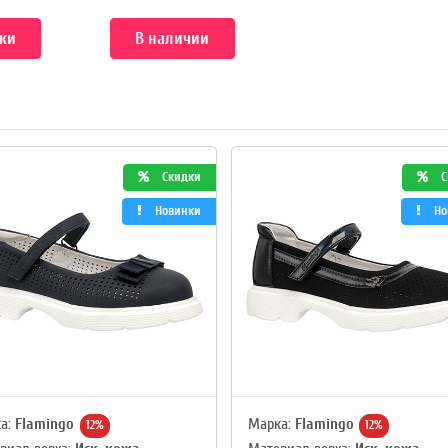
ки
В наличии
Скидки
С
Новинки
Но
а:
Flamingo
Марка:
Flamingo
12%
12%