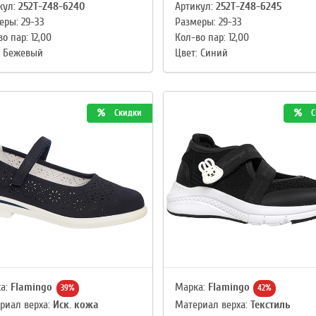
кул:
252T-Z48-6240
Артикул:
252T-Z48-6245
еры: 29-33
Размеры: 29-33
о пар: 12,00
Кол-во пар: 12,00
: Бежевый
Цвет: Синий
Скидки
С
а:
Flamingo
Марка:
Flamingo
39%
42%
риал верха:
Иск. кожа
Материал верха:
Текстиль