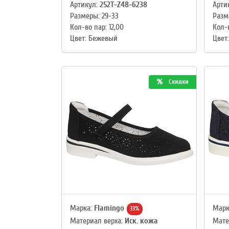
Артикул:
252T-Z48-6238
Арти
Размеры: 29-33
Разм
Кол-во пар: 12,00
Кол-в
Цвет: Бежевый
Цвет
Скидки
Марка:
Flamingo
Марк
33%
Материал верха:
Иск. кожа
Мате